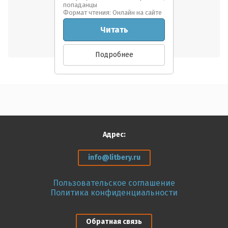
попаданцы
Формат чтения: Онлайн на сайте
Логин или e-mail:
Тема вопроса:
*
Читать
в Личном кабинете отсутствует доступ к книге
18+:
после покупки предлагает снова купить
Подробнее
не скачивается файл
Пароль:
не могу оплатить
нет нужного формата
16+:
прочее
Ваш вопрос:
Войти
Скидка:
Адрес:
Регистрация
info@litbery.ru
Забыли пароль?
Книга в процессе:
Ознакомлен с пользовательским
соглашением.
Подробнее
Пользовательское соглашение
Политика конфиденциальности
Подтверждаю своё согласие на
обработку персональных данных.
Подробнее
Скидка 30%:
Обратная связь