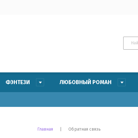
етей
оэзия
 поэзия
ФЭНТЕЗИ
ЛЮБОВНЫЙ РОМАН
Це
На
Главная
|
 Обратная связь
Ар