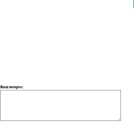
берите категорию:
оизводитель:
зультатов на
ранице:
Найти
Ваш вопрос
ге