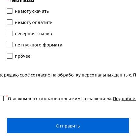
*
Тема письма
не могу оплатить
нет нужного формата
не могу скачать
Пароль:
прочее
не могу оплатить
Ваш вопрос:
неверная ссылка
Войти
Регистрация
Забыли пароль?
нет нужного формата
Ознакомлен с пользовательским соглашением.
Подробнее
прочее
Подтверждаю своё согласие на обработку персональных
данных.
Подробнее
верждаю своё согласие на обработку персональных данных.
П
Отправить
*
Ознакомлен с пользовательским соглашением.
Подробне
Отправить