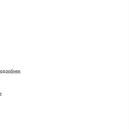
одробнее
е