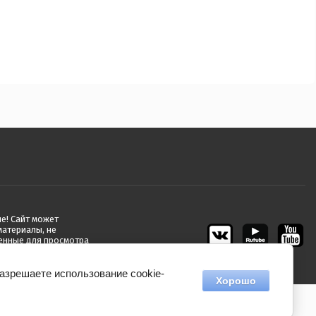
е! Сайт может
материалы, не
енные для просмотра
достигшими 18 лет!
разрешаете использование cookie-
Хорошо