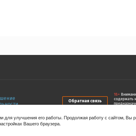
18+
Внимани
ашение
содержать 
Обратная связь
льности
предназнач
лицами, не 
ии для улучшения его работы. Продолжая работу с сайтом, Вы 
настройках Вашего браузера.