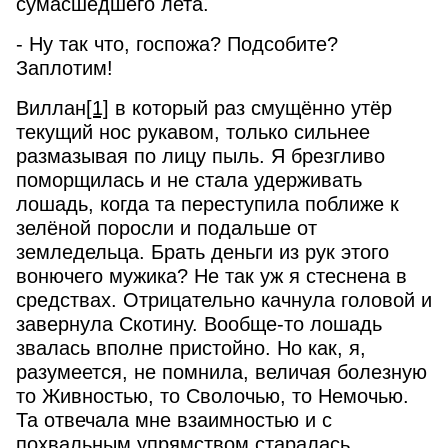
сумасшедшего лета.
- Ну так что, госпожа? Подсобите?
Заплотим!
Виллан
[1]
в который раз смущённо утёр
текущий нос рукавом, только сильнее
размазывая по лицу пыль. Я брезгливо
поморщилась и не стала удерживать
лошадь, когда та переступила поближе к
зелёной поросли и подальше от
земледельца. Брать деньги из рук этого
вонючего мужика? Не так уж я стеснена в
средствах. Отрицательно качнула головой и
завернула Скотину. Вообще-то лошадь
звалась вполне пристойно. Но как, я,
разумеется, не помнила, величая болезную
то Живностью, то Сволочью, то Немочью.
Та отвечала мне взаимностью и с
похвальным упрямством старалась