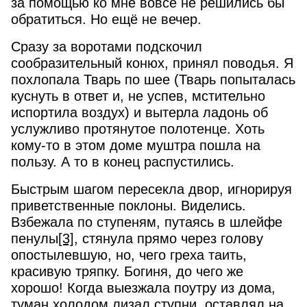
за помощью ко мне вовсе не решились бы
обратиться. Но ещё не вечер.
Сразу за воротами подскочил
сообразительный конюх, принял поводья. Я
похлопала Тварь по шее (Тварь попыталась
куснуть в ответ и, не успев, мстительно
испортила воздух) и вытерла ладонь об
услужливо протянутое полотенце. Хоть
кому-то в этом доме муштра пошла на
пользу. А то в конец распустились.
Быстрым шагом пересекла двор, игнорируя
приветственные поклоны. Виделись.
Взбежала по ступеням, путаясь в шлейфе
пенулы
[3]
, стянула прямо через голову
опостылевшую, но, чего греха таить,
красивую тряпку. Богиня, до чего же
хорошо! Когда выезжала поутру из дома,
туман холодом лизал ступни, оставлял на