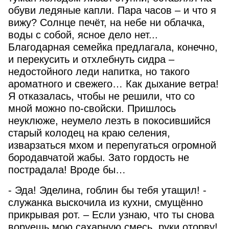
обуви ледяные капли. Пара часов – и что я
вижу? Солнце печёт, на небе ни облачка,
воды с собой, ясное дело нет...
Благодарная семейка предлагала, конечно,
Обратная связь
и перекусить и отхлебнуть сидра –
недостойного леди напитка, но такого
ароматного и свежего… Как дыхание ветра!
Ваше имя:
*
Я отказалась, чтобы не решили, что со
мной можно по-свойски. Пришлось
неуклюже, неумело лезть в покосившийся
Ваш E-mail:
*
старый колодец на краю селения,
изварзаться мхом и перепугаться огромной
бородавчатой жабы. Зато гордость не
Логин или e-mail:
пострадала! Вроде бы…
Тема вопроса:
*
в Личном кабинете отсутствует доступ к книге
- Эда! Эделина, гоблин бы тебя утащил! -
после покупки предлагает снова купить
служанка выскочила из кухни, смущённо
не скачивается файл
Пароль:
прикрывая рот. – Если узнаю, что ты снова
не могу оплатить
нет нужного формата
воруешь мою сахарную смесь, руки оторву!