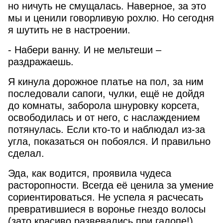
но ничуть не смущалась. Наверное, за это
мы и ценили говорливую рохлю. Но сегодня
я шутить не в настроении.
- Набери ванну. И не мельтеши –
раздражаешь.
Я кинула дорожное платье на пол, за ним
последовали сапоги, чулки, ещё не дойдя
до комнаты, заборола шнуровку корсета,
освободилась и от него, с наслаждением
потянулась. Если кто-то и наблюдал из-за
угла, показаться он побоялся. И правильно
сделал.
Эда, как водится, проявила чудеса
расторопности. Всегда её ценила за умение
сориентироваться. Не успела я расчесать
превратившиеся в воронье гнездо волосы
(зато красиво развевались при галопе!),