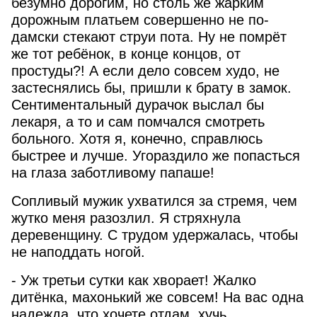
безумно дорогим, но столь же жарким
дорожным платьем совершенно не по-
дамски стекают струи пота. Ну не помрёт
же тот ребёнок, в конце концов, от
простуды?! А если дело совсем худо, не
застеснялись бы, пришли к брату в замок.
Сентиментальный дурачок выслал бы
лекаря, а то и сам помчался смотреть
больного. Хотя я, конечно, справлюсь
быстрее и лучше. Угораздило же попасться
на глаза заботливому папаше!
Сопливый мужик ухватился за стремя, чем
жутко меня разозлил. Я стряхнула
деревенщину. С трудом удержалась, чтобы
не наподдать ногой.
- Уж третьи сутки как хворает! Жалко
дитёнка, махонький же совсем! На вас одна
надежда, что хочете отдам, хучь