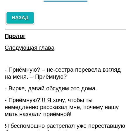
Магические академии
Антиутопия
Грин А.С.
Славянское фэнтези
Постапокалипсис
Грибоедов А.С.
Название:
Киберпанк
Ильф И. и Петров Е.
Пролог
ЛитРПГ
Салтыков-Щедрин М.Е.
Следующая глава
Артикул:
Уся (Wuxia)
Толстой Л.Н.
Чернышевский Н.Г.
- Приёмную? – не-сестра перевела взгляд
Куприн А.И.
Выберите категорию:
на меня. – Приёмную?
Лесков Н.С.
- Вирке, давай обсудим это дома.
- Приёмную?!!! Я хочу, чтобы ты
Производитель:
немедленно рассказал мне, почему нашу
мать назвали приёмной!
Я беспомощно растрепал уже переставшую
Результатов на странице: