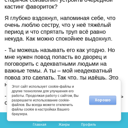
кастинг фавориток?
Я глубоко вздохнул, напоминая себе, что
очень люблю сестру, что у неё тяжёлый
период и что спрятать труп всё равно
некуда. Как можно спокойнее выдохнул.
- Ты можешь называть его как угодно. Но
мне нужен повод попасть во дворец и
поговорить с адекватными людьми на
важные темы. А ты – мой неадекватный
повод это сделать. Так что, ты идёшь. Это
не обсуждается.
Этот сайт использует cookie-файлы и
другие технологии для улучшения его
- Или ты запрёшь меня в комнате и лишишь
работы. Продолжая работу с сайтом, Вы
Хорошо
разрешаете использование cookie-
сладкого?
файлов. Вы всегда можете отключить
файлы cookie в настройках Вашего
- Или я буду сопровождать тебя постоянно,
браузера.
всеми силами нервировать и не давать
Главная
Жанры
Профиль
колдовать.