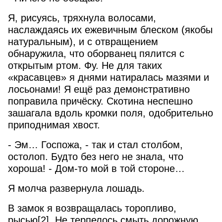
Я, рисуясь, тряхнула волосами,
наслаждаясь их ежевичным блеском (якобы
натуральным), и с отвращением
обнаружила, что оборванец пялится с
открытым ртом. Фу. Не для таких
«красавцев» я днями натиралась мазями и
лосьонами! Я ещё раз демонстративно
поправила причёску. Скотина неспешно
зашагала вдоль кромки поля, одобрительно
приподнимая хвост.
- Эм… Госпожа, - так и стал столбом,
остолоп. Будто без него не знала, что
хороша! - Дом-то мой в той стороне…
Я молча развернула лошадь.
В замок я возвращалась торопливо,
рысью
[2]
. Не терпелось смыть дорожную