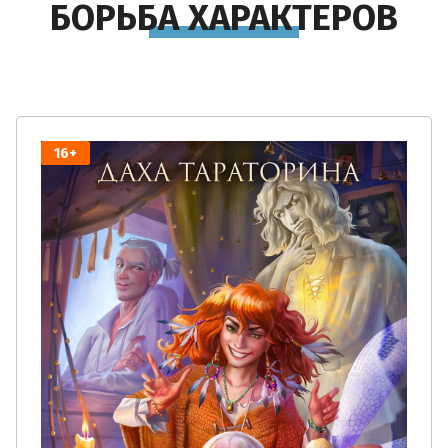
БОРЬБА ХАРАКТЕРОВ
Вы
Пр
6+
16+
18
16
Ск
Кн
Ск