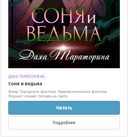
идка 20%:
чатное издание:
+:
диокнига:
ДАХА ТАРАТОРИНА
овинка:
Соня и ведьма
Жанр: Городское фэнтези, Приключенческое фэнтези
ге
пецпредложение:
Формат чтения: Онлайн на сайте
Читать
зультатов на
ранице:
Подробнее
Найти