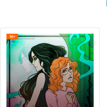
берите категорию:
оизводитель:
:
16+
+:
+:
идка:
ига в процессе:
идка 30%: