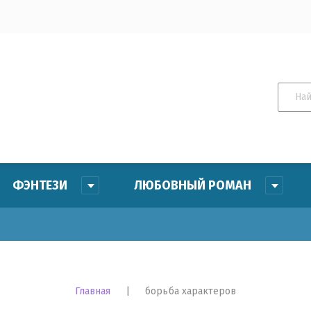
етей
оэзия
 поэзия
ФЭНТЕЗИ
ЛЮБОВНЫЙ РОМАН
Це
На
Главная
|
 борьба характеров
Ар